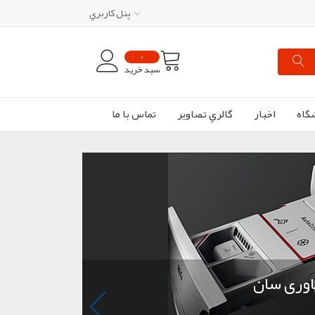
پنل کاربري
0
سبد خرید
گاه
اخبار
گالري تصاوير
تماس با ما