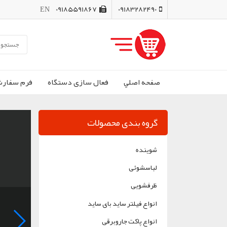
EN
09185591867
09183282490
صفحه اصلي
فعال سازی دستگاه
فرم سفار
گروه بندی محصولات
شوینده
لباسشوئی
ظرفشویی
انواع فیلتر ساید بای ساید
انواع پاکت جاروبرقی