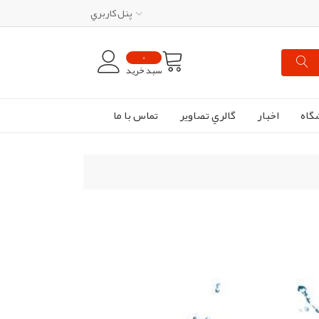
پنل کاربري
0
سبد خرید
گاه
اخبار
گالري تصاوير
تماس با ما