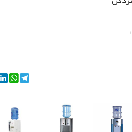
سردکن
kedIn
WhatsApp
Telegram