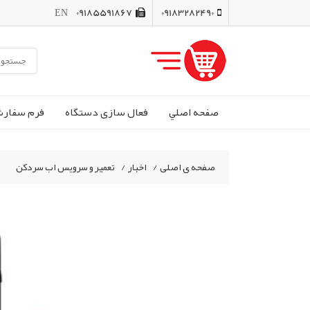
EN
09185591867
09183282490
صفحه اصلي
فعال سازی دستگاه
فرم سفار
صفحه ی اصلی
/
اخبار
/
تعمیر و سرویس اب سردکن