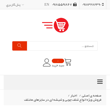
09183282490
09185591867
EN
پنل کاربري
0
سبد خرید
صفحه ی اصلی
/
اخبار
/
فروش ویژه انواع شلف چوبی و شیشه ای در سایزهای مختلف