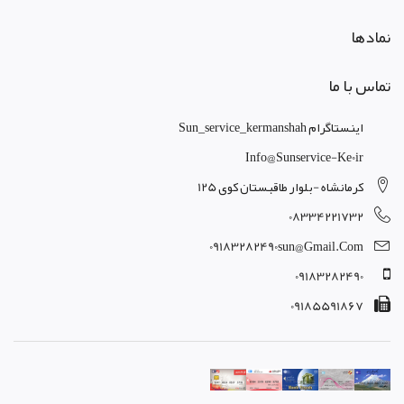
نمادها
تماس با ما
اینستاگرام Sun_service_kermanshah
Info@sunservice-Ke0ir
کرمانشاه -بلوار طاقبستان کوی 125
08334221732
09183282490sun@gmail.com
09183282490
09185591867