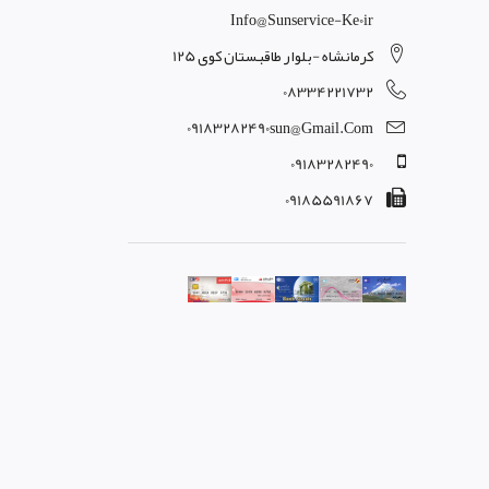
Info@sunservice-Ke0ir
کرمانشاه -بلوار طاقبستان کوی 125
08334221732
09183282490sun@gmail.com
09183282490
09185591867