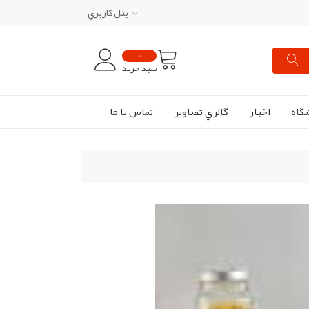
پنل کاربري
0
سبد خرید
گاه
اخبار
گالري تصاوير
تماس با ما