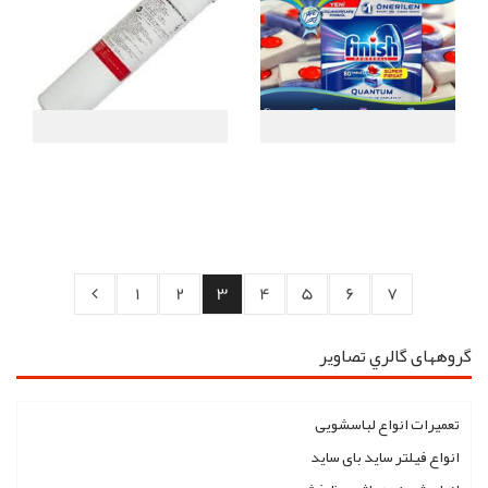
1
2
3
4
5
6
7
گروههای گالري تصاوير
تعمیرات انواع لباسشویی
انواع فیلتر ساید بای ساید