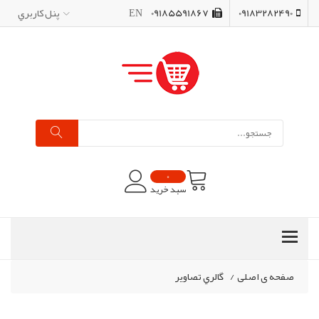
09183282490
09185591867
EN
پنل کاربري
0
سبد خرید
صفحه ی اصلی
/
گالري تصاوير