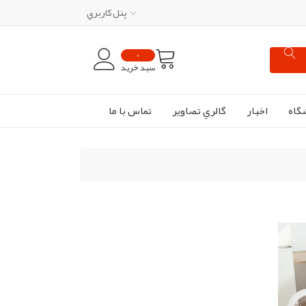
پنل کاربري
0
سبد خرید
گاه
اخبار
گالري تصاوير
تماس با ما