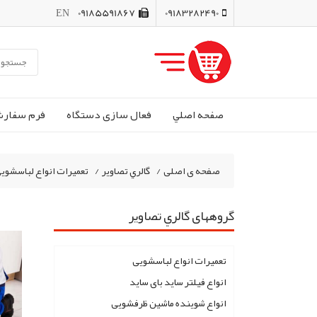
EN
09185591867
09183282490
صفحه اصلي
فعال سازی دستگاه
فرم سفار
صفحه ی اصلی
/
گالري تصاوير
/
تعمیرات انواع لباسشوی
گروههای گالري تصاوير
تعمیرات انواع لباسشویی
انواع فیلتر ساید بای ساید
انواع شوینده ماشین ظرفشویی