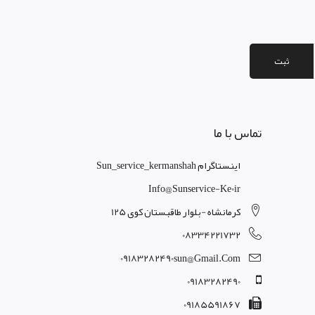
ثبت
تماس با ما
اینستاگرام Sun_service_kermanshah
Info@sunservice-Ke0ir
کرمانشاه -بلوار طاقبستان کوی 125
08334221732
09183282490sun@gmail.com
09183282490
09185591867