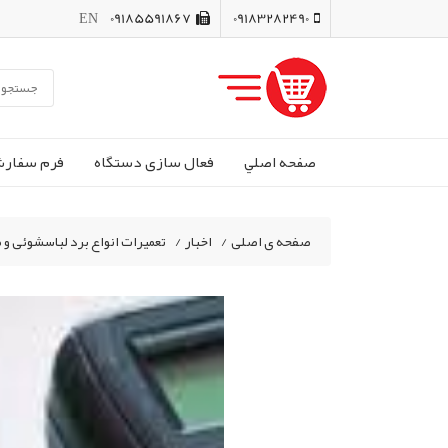
EN
09185591867
09183282490
صفحه اصلي
فعال سازی دستگاه
فرم سفار
صفحه ی اصلی
/
اخبار
/
تعمیرات انواع برد لباسشوئی و