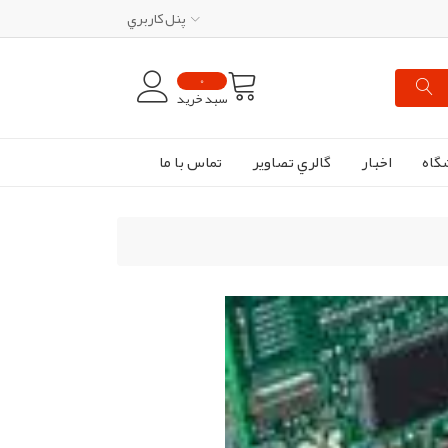
پنل کاربري
0
سبد خرید
گاه
اخبار
گالري تصاوير
تماس با ما