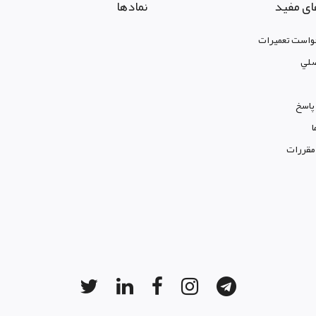
ای مفید
نمادها
واست تعمیرات
لي
پاسخ
ا
 مقررات