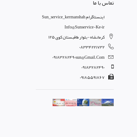
تماس با ما
اینستاگرام Sun_service_kermanshah
Info@sunservice-Ke0ir
کرمانشاه -بلوار طاقبستان کوی 125
08334221732
09183282490sun@gmail.com
09183282490
09185591867