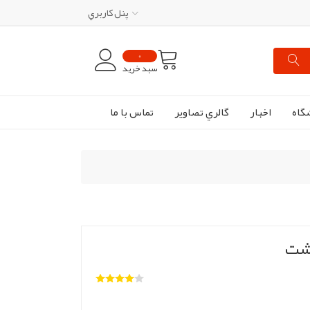
پنل کاربري
0
سبد خرید
گاه
اخبار
گالري تصاوير
تماس با ما
وشت