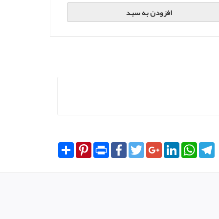
افزودن به سبد
Share
Pinterest
Print
Facebook
Twitter
Google+
LinkedIn
WhatsA
T