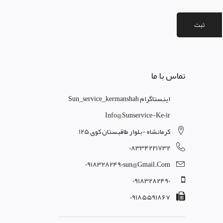
ثبت
تماس با ما
اینستاگرام Sun_service_kermanshah
Info@sunservice-Ke0ir
کرمانشاه -بلوار طاقبستان کوی 125
08334221732
09183282490sun@gmail.com
09183282490
09185591867