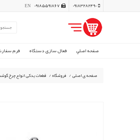
EN
09185591867
09183282490
صفحه اصلي
فعال سازی دستگاه
فرم سفار
صفحه ی اصلی
/
فروشگاه
/
قطعات یدکی انواع چرخ گوش