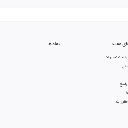
ای مفید
نمادها
واست تعمیرات
لي
پاسخ
ا
 مقررات