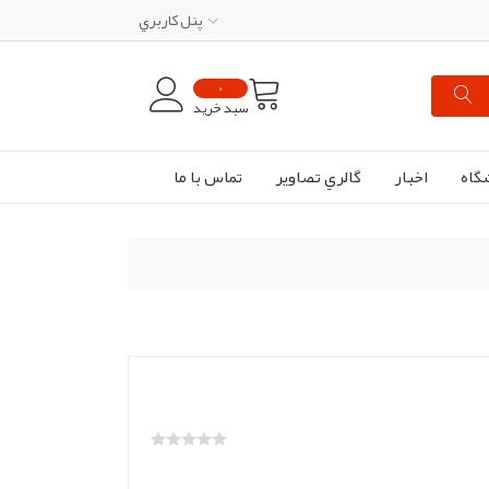
پنل کاربري
0
سبد خرید
گاه
اخبار
گالري تصاوير
تماس با ما