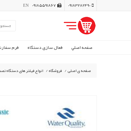
EN
09185591867
09183282490
صفحه اصلي
فعال سازی دستگاه
فرم سفار
صفحه ی اصلی
/
فروشگاه
/
انواع فیلتر های دستگاه تص