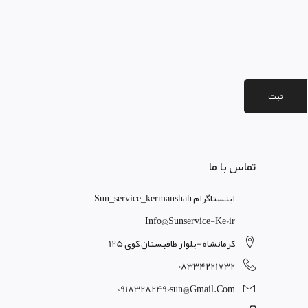
ثبت
تماس با ما
اینستاگرام Sun_service_kermanshah
Info@sunservice-Ke0ir
کرمانشاه -بلوار طاقبستان کوی 125
08334221732
09183282490sun@gmail.com