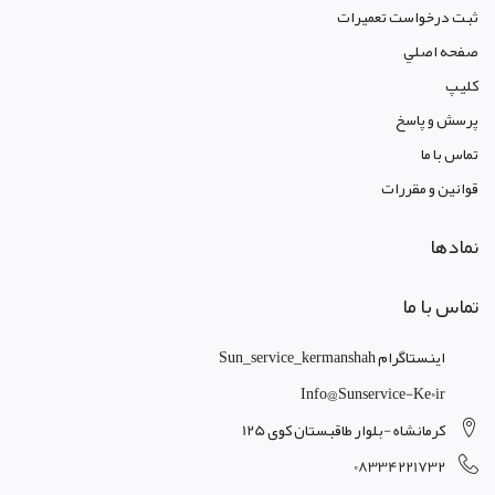
ثبت درخواست تعمیرات
صفحه اصلي
کليپ
پرسش و پاسخ
تماس با ما
قوانين و مقررات
نمادها
تماس با ما
اینستاگرام Sun_service_kermanshah
Info@sunservice-Ke0ir
کرمانشاه -بلوار طاقبستان کوی 125
08334221732