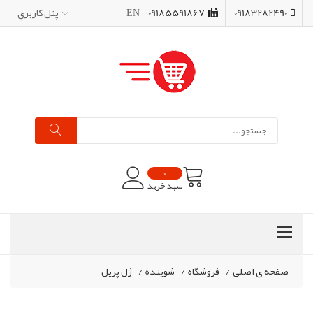
09183282490
09185591867
EN
پنل کاربري
0
سبد خرید
صفحه ی اصلی
/
فروشگاه
/
شوینده
/
ژل پریل